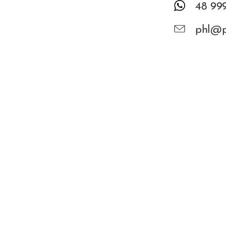
48 99
phl@p